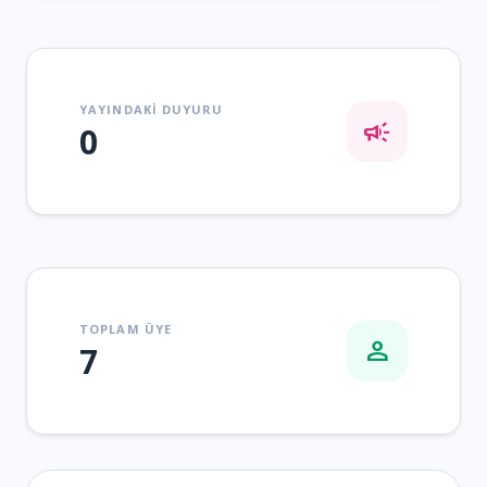
YAYINDAKI DUYURU
campaign
0
TOPLAM ÜYE
person
7